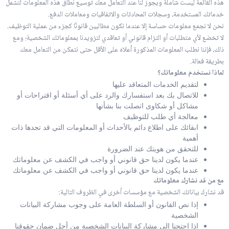
هذه القائمة ليست شاملة ويجوز لنا عند التعامل معك توسيع نطاق هذه المعلومات لتشمل
خدماتك المستخدمة، وسجلات المحادثات والاتفاقيات ومعاملات الدفع.
نحن لا نجمع معلومات حساسة إلا عندما نكون مطالبين قانونًا كجزء من عملية التوظيف.
لا تخضع لأي متطلبات أو التزام قانوني أو تعاقدي لتزويدنا بمعلوماتك الشخصية؛ ومع
ذلك، فإننا نطلب المعلومات المذكورة أعلاه على الأقل حتى نتمكن من التعامل معك
بطريقة فعالة.
لماذا نستخدم معلوماتك؟
لتقديم الخدمات المتعاقد عليها
للاتصال بك بعد استفسارك والرد على أي أسئلة أو اقتراحات أو
مشاكل أو شكاوى اتصلت بنا بشأنها
معالجة أي طلب للتوظيف
ابقائك على اطلاع دائم بالأحداث أو المعلومات التي قد تجدها ذات
أهمية
للتحقق من هويتك عند الضرورة
عندما يكون لدينا حق قانوني أو واجب في الكشف عن معلوماتك
عندما يكون لدينا حق قانوني أو واجب في الكشف عن معلوماتك
مع من قد نشارك معلوماتك
قد نشارك بياناتك الشخصية مع مؤسسات أخرى في الظروف التالية:
إذا نص القانون أو السلطة العامة على وجوب مشاركة البيانات
الشخصية
إذا احتجنا إلى مشاركة البيانات الشخصية من أجل ضمان حقوقنا