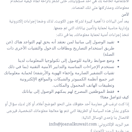
الاجتماعية الخاصة بك هي احد مسؤوليتك، حتى تشعر بالراحة تجاه كيفية استخدام
معلوماتك ومشاركتها علي تلك المنصات.
الأمن
يعد أمن البيانات ذا أهمية كبيرة لشركة جون الكويت، لذلك وضعنا إجراءات إلكترونية
وإدارية مناسبة لحماية وتأمين بياناتك التي تم جمعها.
نتخذ إجراءات أمنية لحماية معلوماتك، بما في ذلك:
تقييد الوصول إلى مبانينا لمن نعتقد أنه يحق لهم التواجد هناك (عن
طريق استخدام التصاريح وبطاقات الدخول والتقنيات الأخرى ذات
الصلة)
وضع ضوابط رقابية للوصول إلى تكنولوجيا المعلومات لدينا
نستخدم الإجراءات المناسبة والتدابير الأمنية التقنية (بما في ذلك
تقنيات التشفير الصارمة وإخفاء الهوية والأرشفة) لحماية معلوماتك
عبر جميع أنظمة الكمبيوتر والشبكات والمواقع الإلكترونية
وتطبيقات الهاتف المحمول والمكاتب.
فقط الموظفين المصرح لهم يمكنهم الوصول إلى بياناتك
كيف تتواصل معنا؟
إذا كنت ترغب في ممارسة أحد حقوقك على النحو الموضح أعلاه، أو كان لديك سؤال أو
شكوى بشأن هذه السياسة أو الطريقة التي تتم بها معالجة معلوماتك الشخصية، فيرجى
الاتصال بنا بإحدى الوسائل التالية:
عبر البريد الإلكتروني: info@joanalkuwait.com
عن طريق البريد: (العنوان)