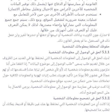
القانونية أو ممارستها أو الدفاع عنها (يشمل ذلك توفير البيانات
الشخصية للآخرين لأغراض منع الاحتيال وتقليل مخاطر الائتمان)
نستخدم خدمات الأطراف الأخرى من حين لآخر للتعامل مع
عمليات معينة ضرورية لتشغيل الموقع. ومع ذلك، سيتم جمع جميع
المعلومات التي نشاركها وإخفاء مصدرها، لذلك لا يمكن التعرف
عليك أو التعرف على أجهزتك من خلالها.
لا تشارك جون الكويت بياناتك الشخصية أو تبيعها أو تنقلها أو تنشرها للغير ولن تفعل
ذلك في المستقبل، ما لم يقتض القانون ذلك.
حقوقك المتعلقة بمعلوماتك الشخصية
5.1.1 الحق في الوصول إلى معلوماتك الشخصية
لديك الحق في الوصول إلى المعلومات الشخصية التي نحتفظ بها في العديد من الظروف
من خلال تقديم طلب يسمى “طلب الوصول إلى موضوع البيانات”. إذا اتفقنا على أننا
ملزمون بتقديم معلومات شخصية لك (أو لأي شخص آخر نيابة عنك) فسنقدمها لك أو لهم
مجانًا في غضون 30 يومًا من تأكيد هويتك.نطلب إثبات الهوية والمعلومات الكافية حول
تعاملاتك معنا حتى نتمكن من تحديد موقع معلوماتك الشخصية.
إذا كنت ترغب في ممارسة حق الوصول إلي معلوماتك الشخصية، يرجى الاتصال بنا
على النحو الموضح أدناه.
5.1.2 الحق في تصحيح معلوماتك الشخصية
إذا كانت أي من المعلومات الشخصية التي نحتفظ بها عنك غير دقيقة أو قديمة، يمكنك أن
تطلب منا تصحيحها.