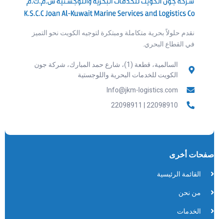
نقدم حلولاً بحرية متكاملة ومبتكرة لتوجيه الكويت نحو التميز
في القطاع البحري.
السالمية، قطعة (1)، شارع حمد المبارك، شركة جون
الكويت للخدمات البحرية واللوجستية
Info@jkm-logistics.com
22098910 | 22098911
صفحات أخرى
القائمة الرئيسية
من نحن
الخدمات