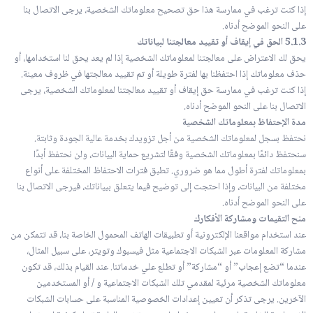
إذا كنت ترغب في ممارسة هذا حق تصحيح معلوماتك الشخصية، يرجى الاتصال بنا
على النحو الموضح أدناه.
5.1.3 الحق في إيقاف أو تقييد معالجتنا لبياناتك
يحق لك الاعتراض على معالجتنا لمعلوماتك الشخصية إذا لم يعد يحق لنا استخدامها، أو
حذف معلوماتك إذا احتفظنا بها لفترة طويلة أو تم تقييد معالجتها في ظروف معينة.
إذا كنت ترغب في ممارسة حق إيقاف أو تقييد معالجتنا لمعلوماتك الشخصية، يرجى
الاتصال بنا على النحو الموضح أدناه.
مدة الإحتفاظ بمعلوماتك الشخصية
نحتفظ بسجل لمعلوماتك الشخصية من أجل تزويدك بخدمة عالية الجودة وثابتة.
سنحتفظ دائمًا بمعلوماتك الشخصية وفقًا لتشريع حماية البيانات، ولن نحتفظ أبدًا
بمعلوماتك لفترة أطول مما هو ضروري. تطبق فترات الاحتفاظ المختلفة على أنواع
مختلفة من البيانات، وإذا احتجت إلى توضيح فيما يتعلق ببياناتك، فيرجى الاتصال بنا
على النحو الموضح أدناه.
منح التقيمات ومشاركة الأفكارك
عند استخدام مواقعنا الإلكترونية أو تطبيقات الهاتف المحمول الخاصة بنا، قد تتمكن من
مشاركة المعلومات عبر الشبكات الاجتماعية مثل فيسبوك وتويتر، على سبيل المثال،
عندما “تضع إعجاب” أو “مشاركة” أو تطلع علي خدماتنا. عند القيام بذلك، قد تكون
معلوماتك الشخصية مرئية لمقدمي تلك الشبكات الاجتماعية و / أو المستخدمين
الآخرين. يرجى تذكر أن تعيين إعدادات الخصوصية المناسبة على حسابات الشبكات