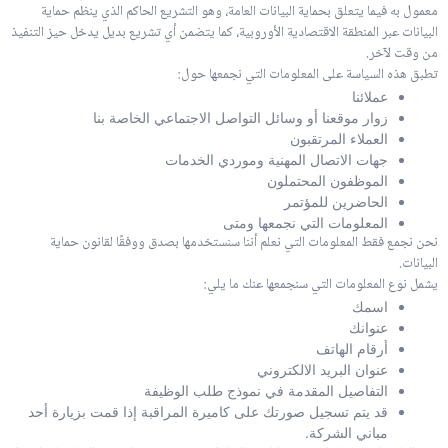
معمول به فيما يتعلق بحماية البيانات العامة، وهو التشريع الحاكم الذي ينظم حماية
البيانات عبر المنطقة الاقتصادية الأوروبية، كما يتضمن أي تشريع بديل يدخل حيز التنفيذ
من وقت لآخر.
تطبق هذه السياسة على المعلومات التي نجمعها حول:
عملائنا
زوار موقعنا أو وسائل التواصل الاجتماعي الخاصة بنا
العملاء المرتقبون
جهات الاتصال المهنية وموردي الخدمات
الموظفون المحتملون
الحاضرين للمؤتمر
المعلومات التي نجمعها ومتى
نحن نجمع فقط المعلومات التي نعلم أننا سنستخدمها بصدق ووفقًا لقانون حماية
البيانات.
يشمل نوع المعلومات التي سنجمعها عنك ما يلي:
اسمك
عنوانك
أرقام الهاتف
عنوان البريد الالكتروني
التفاصيل المقدمة في نموذج طلب الوظيفة
قد يتم تسجيل صورتك على كاميرة المراقبة إذا قمت بزيارة أحد
مباني الشركة.